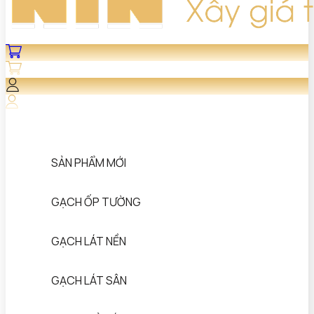
SẢN PHẨM MỚI
GẠCH ỐP TƯỜNG
GẠCH LÁT NỀN
GẠCH LÁT SÂN