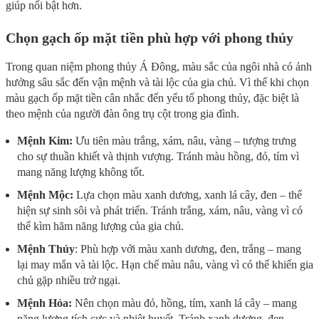
giúp nổi bật hơn.
Chọn gạch ốp mặt tiền phù hợp với phong thủy
Trong quan niệm phong thủy Á Đông, màu sắc của ngôi nhà có ảnh
hưởng sâu sắc đến vận mệnh và tài lộc của gia chủ. Vì thế khi chọn
màu gạch ốp mặt tiền cân nhắc đến yếu tố phong thủy, đặc biệt là
theo mệnh của người đàn ông trụ cột trong gia đình.
Mệnh Kim:
Ưu tiên màu trắng, xám, nâu, vàng – tượng trưng
cho sự thuần khiết và thịnh vượng. Tránh màu hồng, đỏ, tím vì
mang năng lượng không tốt.
Mệnh Mộc:
Lựa chọn màu xanh dương, xanh lá cây, đen – thể
hiện sự sinh sôi và phát triển. Tránh trắng, xám, nâu, vàng vì có
thể kìm hãm năng lượng của gia chủ.
Mệnh Thủy
: Phù hợp với màu xanh dương, đen, trắng – mang
lại may mắn và tài lộc. Hạn chế màu nâu, vàng vì có thể khiến gia
chủ gặp nhiều trở ngại.
Mệnh Hỏa:
Nên chọn màu đỏ, hồng, tím, xanh lá cây – mang
năng lượng tích cực và nhiệt huyết. Tránh xanh dương, đen,