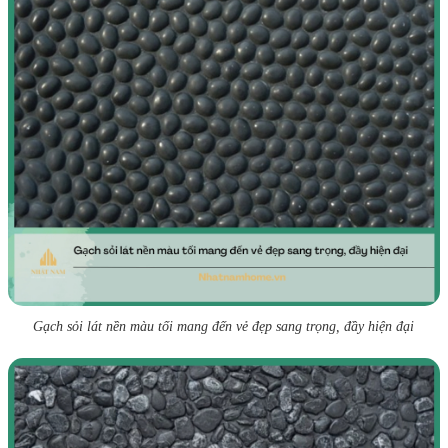
Gạch sỏi lát nền màu tối mang đến vẻ đẹp sang trọng, đầy hiện đại