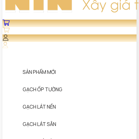
SẢN PHẨM MỚI
GẠCH ỐP TƯỜNG
GẠCH LÁT NỀN
GẠCH LÁT SÂN