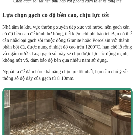
Chọn gạch sỏi lát nền phù hợp với phong cách thiết kế tổng thể
Lựa chọn gạch có độ bền cao, chịu lực tốt
Nhà tắm là khu vực thường xuyên tiếp xúc với nước, nên gạch cần
có độ bền cao để tránh hư hỏng, tiết kiệm chi phí bảo trì. Bạn có thể
cân nhắcloại gạch sỏi thuộc dòng Granite hoặc Porcelain với thành
phần bột đá, được nung ở nhiệt độ cao trên 1200°C, hạn chế lỗ rỗng
và ngấm nước. Loại gạch sỏi này sẽ chịu được lực tác động mạnh,
không nứt vỡ, đảm bảo độ bền qua nhiều năm sử dụng.
Ngoài ra để đảm bảo khả năng chịu lực tốt nhất, bạn cần chú ý về
thông số độ dày của gạch từ 8-10mm.