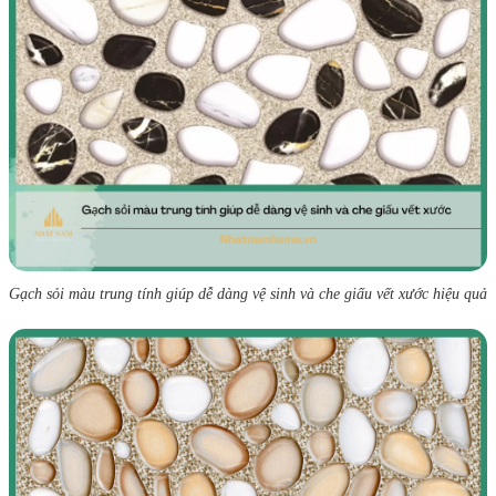
Gạch sỏi màu trung tính giúp dễ dàng vệ sinh và che giấu vết xước hiệu quả