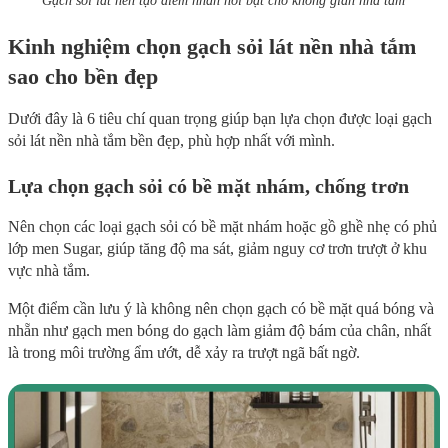
Gạch sỏi lát nền tạo điểm nhấn nổi bật cho không gian nhà tắm
Kinh nghiệm chọn gạch sỏi lát nền nhà tắm
sao cho bền đẹp
Dưới đây là 6 tiêu chí quan trọng giúp bạn lựa chọn được loại gạch
sỏi lát nền nhà tắm bền đẹp, phù hợp nhất với mình.
Lựa chọn gạch sỏi có bề mặt nhám, chống trơn
Nên chọn các loại gạch sỏi có bề mặt nhám hoặc gồ ghề nhẹ có phủ
lớp men Sugar, giúp tăng độ ma sát, giảm nguy cơ trơn trượt ở khu
vực nhà tắm.
Một điểm cần lưu ý là không nên chọn gạch có bề mặt quá bóng và
nhẵn như gạch men bóng do gạch làm giảm độ bám của chân, nhất
là trong môi trường ẩm ướt, dễ xảy ra trượt ngã bất ngờ.