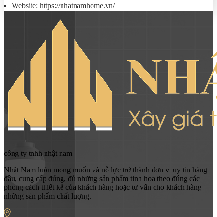
Website: https://nhatnamhome.vn/
công ty tnhh nhật nam
Nhật Nam luôn mong muốn và nỗ lực trở thành đơn vị uy tín hàng
đầu, cung cấp đúng, đủ những sản phẩm tinh hoa theo đúng các
phong cách thiết kế của khách hàng hoặc tư vấn cho khách hàng
những sản phẩm chất lượng.