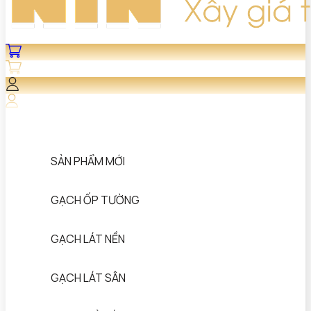
SẢN PHẨM MỚI
GẠCH ỐP TƯỜNG
GẠCH LÁT NỀN
GẠCH LÁT SÂN