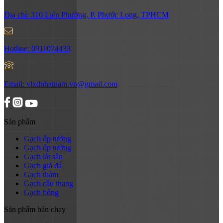
Địa chỉ:
310 Liên Phường, P. Phước Long, TPHCM
Hotline:
0911074433
Email:
vlxdnhatnam.vn@gmail.com
Sản phẩm
Gạch ốp tường
Gạch ốp tường
Gạch lát sân
Gạch giả đá
Gạch thảm
Gạch cầu thang
Gạch bông
Sản phẩm bán chạy