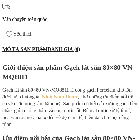
Vận chuyển toàn quốc
Yêu thích
MÔ TẢ SẢN PHẨM
ĐÁNH GIÁ (0)
Giới thiệu sản phẩm Gạch lát sân 80×80 VN-
MQ8811
Gạch lát sân 80×80 VN-MQ8811 là dòng gạch Porcelain khổ lớn
được ưa chuộng tại
Nhật Nam Home
, nhờ những ưu điểm nổi trội
cả về chất lượng lẫn thẩm mỹ. Sản phẩm có kết cấu xương gạch bền
chắc, giúp chống thấm và chịu nước tốt. Bề mặt được xử lý tỉ mỉ,
hoa văn sắc nét, mang đến vẻ đẹp tinh tế, hiện đại cho mọi công
trình.
Ưu điểm nổi bật của Gạch lát sân 80×80 VN-