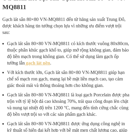
MQ8811
Gạch lát sân 80×80 VN-MQ8811 đến từ hãng sản xuất Trung Đô,
được khách hàng tin tưởng chọn lựa vì những ưu điểm vượt trội
sau:
Gạch lát sân 80×80 VN-MQ8811 có kích thước vuông 80x80cm,
thuộc phân khúc gạch khổ to, giúp mở rộng không gian, đảm bảo
độ liền mạch trong không gian. Có thể sử dụng làm gạch ốp
tường lẫn
gạch lát nền
.
Với kích thước lớn, Gạch lát sân 80×80 VN-MQ8811 giúp hạn
chế số mạch ron gạch, mang lại bề mặt liền mạch cao, tạo cảm
giác thoải mái và thông thoáng hơn cho không gian.
Gạch lát sân 80×80 VN-MQ8811 là loại gạch Porcelain được pha
trộn với tỷ lệ bột đá cao khoảng 70%, trải qua công đoạn lèn chặt
và nung tại nhiệt độ trên 1200 °C, mang đến tính cứng chắc cùng
độ bền vượt trội so với các sản phẩm gạch khác.
Gạch lát sân 80×80 VN-MQ8811 được ứng dụng công nghệ in
kỹ thuật số hiện đại kết hợp với bề mặt men chất lượng cao, giúp