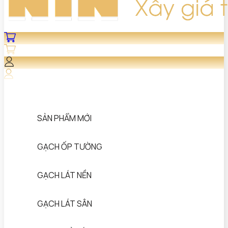
SẢN PHẨM MỚI
GẠCH ỐP TƯỜNG
GẠCH LÁT NỀN
GẠCH LÁT SÂN