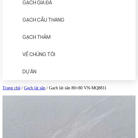
GẠCH GIẢ ĐÁ
GẠCH CẦU THANG
GẠCH THẢM
VỀ CHÚNG TÔI
DỰ ÁN
Trang chủ
/
Gạch lát sân
/
Gạch lát sân 80×80 VN-MQ8811