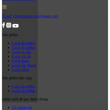
Email:
vlxdnhatnam.vn@gmail.com
Sản phẩm
Gạch ốp tường
Gạch ốp tường
Gạch lát sân
Gạch giả đá
Gạch thảm
Gạch cầu thang
Gạch bông
Sản phẩm bán chạy
Gạch ốp tường
Gạch ốp tường
chính sách & quy định chung
Về chúng tôi