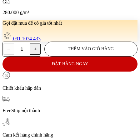
Giá
280.000
₫
/m²
Gọi đặt mua để có giá tốt nhất
091 1074 433
−
+
THÊM VÀO GIỎ HÀNG
Gạch
lát
sân
ĐẶT HÀNG NGAY
80x80
VN-
MQ8811
số
Chiết khấu hấp dẫn
lượng
FreeShip nội thành
Cam kết hàng chính hãng