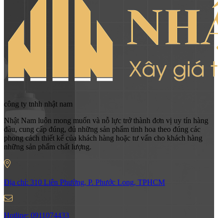
công ty tnhh nhật nam
Nhật Nam luôn mong muốn và nỗ lực trở thành đơn vị uy tín hàng
đầu, cung cấp đúng, đủ những sản phẩm tinh hoa theo đúng các
phong cách thiết kế của khách hàng hoặc tư vấn cho khách hàng
những sản phẩm chất lượng.
Địa chỉ:
310 Liên Phường, P. Phước Long, TPHCM
Hotline:
0911074433