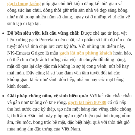
gạch bóng kiếng
giúp gia chủ tiết kiệm đáng kể thời gian và
công sức lau chùi, đồng thời giữ trên sàn nhà vẻ đẹp sáng bóng
như mới trong nhiều năm sử dụng, ngay cả ở những vị trí cần vệ
sinh lặp đi lặp lại.
Độ bền siêu việt, kết cấu vững chãi:
Được chế tạo từ loại vật
liệu xương gạch Porcelain nén chặt, sản phẩm sở hữu độ rắn chắc
tuyệt đối và tính chịu lực cực kỳ lớn. Với những ưu điểm này,
NK-Emasta Grigeo là mẫu
gạch lát nền phòng khách
hoàn hảo,
có thể chịu được ảnh hưởng của việc di chuyển đồ dùng nặng,
mật độ qua lại dày đặc mà không lo sợ bị cong vênh, nứt bể hay
mài mòn. Đây cũng là sự bảo đảm yên tâm tuyệt đối tại các
không gian khác như sảnh đón tiếp, nhà ăn hay các mặt bằng
kinh doanh.
Giải pháp chống nồm, vệ sinh hiệu quả:
Với kết cấu chắc chắn
và gần như không có khe rỗng,
gạch lát nền 80×80
có độ hấp
thụ hơi nước cực kỳ thấp, tạo nên một hàng rào vững chắc chống
lại hơi ẩm. Đặc tính này giúp ngăn ngừa hiệu quả tình trạng nồm
ẩm, rêu mốc, bong tróc bề mặt, đặc biệt hiệu quả với thời tiết gió
mùa nóng ẩm đặc trưng của Việt Nam.