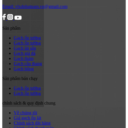
Email:
vlxdnhatnam.vn@gmail.com
Sản phẩm
Gạch ốp tường
Gạch ốp tường
Gạch lát sân
Gạch giả đá
Gạch thảm
Gạch cầu thang
Gạch bông
Sản phẩm bán chạy
Gạch ốp tường
Gạch ốp tường
chính sách & quy định chung
Về chúng tôi
Giá gạch ốp lát
Chính sách đặt hàng