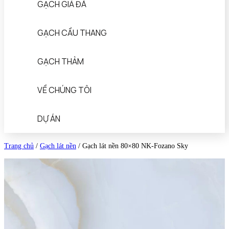
GẠCH GIẢ ĐÁ
GẠCH CẦU THANG
GẠCH THẢM
VỀ CHÚNG TÔI
DỰ ÁN
Trang chủ
/
Gạch lát nền
/
Gạch lát nền 80×80 NK-Fozano Sky