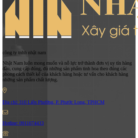
công ty tnhh nhật nam
Nhật Nam luôn mong muốn và nỗ lực trở thành đơn vị uy tín hàng
đầu, cung cấp đúng, đủ những sản phẩm tinh hoa theo đúng các
phong cách thiết kế của khách hàng hoặc tư vấn cho khách hàng
những sản phẩm chất lượng.
Địa chỉ:
310 Liên Phường, P. Phước Long, TPHCM
Hotline:
0911074433