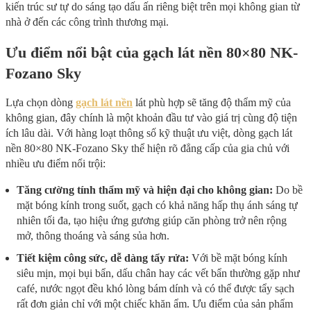
kiến trúc sư tự do sáng tạo dấu ấn riêng biệt trên mọi không gian từ
nhà ở đến các công trình thương mại.
Ưu điểm nổi bật của gạch lát nền 80×80 NK-
Fozano Sky
Lựa chọn dòng
gạch lát nền
lát phù hợp sẽ tăng độ thẩm mỹ của
không gian, đây chính là một khoản đầu tư vào giá trị cùng độ tiện
ích lâu dài. Với hàng loạt thông số kỹ thuật ưu việt, dòng gạch lát
nền 80×80 NK-Fozano Sky thể hiện rõ đẳng cấp của gia chủ với
nhiều ưu điểm nổi trội:
Tăng cường tính thẩm mỹ và hiện đại cho không gian:
Do bề
mặt bóng kính trong suốt, gạch có khả năng hấp thụ ánh sáng tự
nhiên tối đa, tạo hiệu ứng gương giúp căn phòng trở nên rộng
mở, thông thoáng và sáng sủa hơn.
Tiết kiệm công sức, dễ dàng tẩy rửa:
Với bề mặt bóng kính
siêu mịn, mọi bụi bẩn, dấu chân hay các vết bẩn thường gặp như
café, nước ngọt đều khó lòng bám dính và có thể được tẩy sạch
rất đơn giản chỉ với một chiếc khăn ẩm. Ưu điểm của sản phẩm