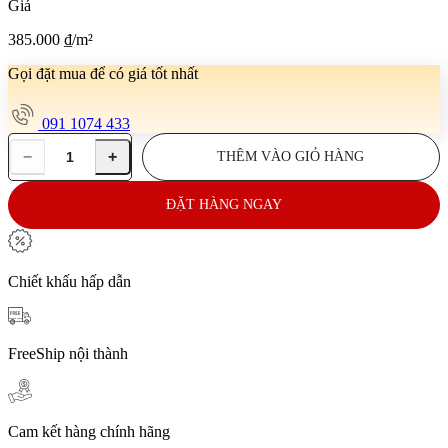
Giá
385.000
₫
/m²
Gọi đặt mua để có giá tốt nhất
091 1074 433
−
+
THÊM VÀO GIỎ HÀNG
Gạch
lát
nền
ĐẶT HÀNG NGAY
80x80
NK-
Fozano
Sky
Chiết khấu hấp dẫn
số
lượng
FreeShip nội thành
Cam kết hàng chính hãng