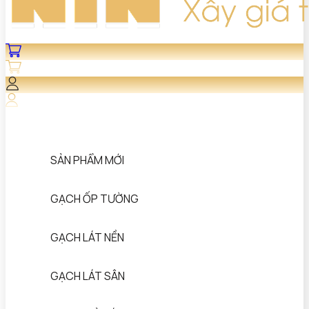
SẢN PHẨM MỚI
GẠCH ỐP TƯỜNG
GẠCH LÁT NỀN
GẠCH LÁT SÂN