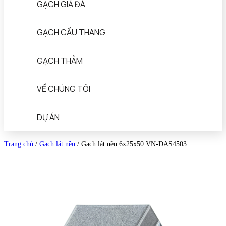
GẠCH GIẢ ĐÁ
GẠCH CẦU THANG
GẠCH THẢM
VỀ CHÚNG TÔI
DỰ ÁN
Trang chủ
/
Gạch lát nền
/
Gạch lát nền 6x25x50 VN-DAS4503