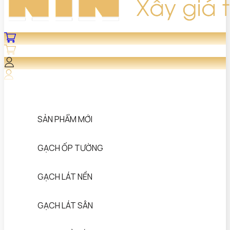
SẢN PHẨM MỚI
GẠCH ỐP TƯỜNG
GẠCH LÁT NỀN
GẠCH LÁT SÂN