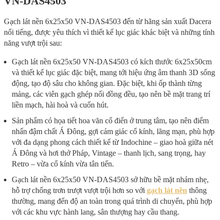
VN-DAS4503
Gạch lát nền 6x25x50 VN-DAS4503 đến từ hãng sản xuất Dacera
nổi tiếng, được yêu thích vì thiết kế lục giác khác biệt và những tính
năng vượt trội sau:
Gạch lát nền 6x25x50 VN-DAS4503 có kích thước 6x25x50cm
và thiết kế lục giác đặc biệt, mang tới hiệu ứng âm thanh 3D sống
động, tạo độ sâu cho không gian. Đặc biệt, khi ốp thành từng
mảng, các viên gạch ghép nối đồng đều, tạo nên bề mặt trang trí
liền mạch, hài hoà và cuốn hút.
Sản phẩm có họa tiết hoa văn cổ điển ở trung tâm, tạo nên điểm
nhấn đậm chất Á Đông, gợi cảm giác cổ kính, lãng mạn, phù hợp
với đa dạng phong cách thiết kế từ Indochine – giao hoà giữa nét
Á Đông và hơi thở Pháp, Vintage – thanh lịch, sang trọng, hay
Retro – vừa cổ kính vừa tân tiến.
Gạch lát nền 6x25x50 VN-DAS4503 sở hữu bề mặt nhám nhẹ,
hỗ trợ chống trơn trượt vượt trội hơn so với
gạch lát nền
thông
thường, mang đến độ an toàn trong quá trình di chuyển, phù hợp
với các khu vực hành lang, sân thượng hay cầu thang.