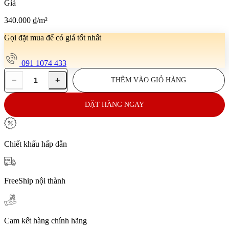
Giá
340.000
₫
/m²
Gọi đặt mua để có giá tốt nhất
091 1074 433
−
+
THÊM VÀO GIỎ HÀNG
Gạch
lát
nền
ĐẶT HÀNG NGAY
6x25x50
VN-
DAS4503
số
Chiết khấu hấp dẫn
lượng
FreeShip nội thành
Cam kết hàng chính hãng