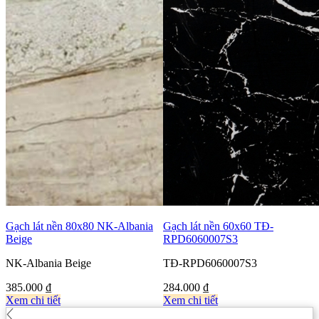
Gạch lát nền 80x80 NK-Albania
Gạch lát nền 60x60 TĐ-
Beige
RPD6060007S3
NK-Albania Beige
TĐ-RPD6060007S3
385.000
₫
284.000
₫
Xem chi tiết
Xem chi tiết