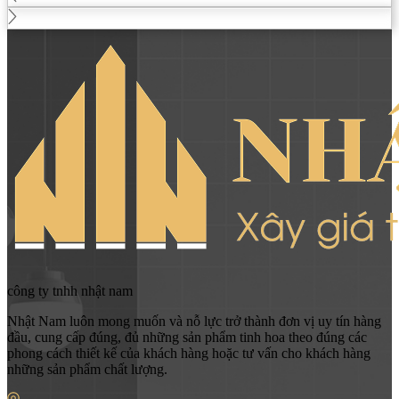
công ty tnhh nhật nam
Nhật Nam luôn mong muốn và nỗ lực trở thành đơn vị uy tín hàng
đầu, cung cấp đúng, đủ những sản phẩm tinh hoa theo đúng các
phong cách thiết kế của khách hàng hoặc tư vấn cho khách hàng
những sản phẩm chất lượng.