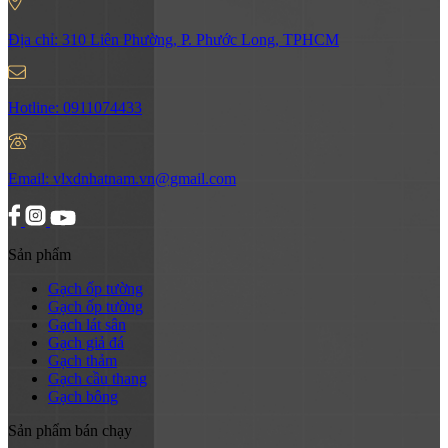
Địa chỉ:
310 Liên Phường, P. Phước Long, TPHCM
Hotline:
0911074433
Email:
vlxdnhatnam.vn@gmail.com
Sản phẩm
Gạch ốp tường
Gạch ốp tường
Gạch lát sân
Gạch giả đá
Gạch thảm
Gạch cầu thang
Gạch bông
Sản phẩm bán chạy