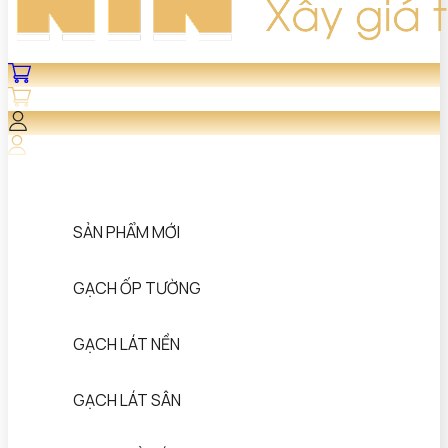
SẢN PHẨM MỚI
GẠCH ỐP TƯỜNG
GẠCH LÁT NỀN
GẠCH LÁT SÂN