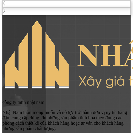
công ty tnhh nhật nam
Nhật Nam luôn mong muốn và nỗ lực trở thành đơn vị uy tín hàng
đầu, cung cấp đúng, đủ những sản phẩm tinh hoa theo đúng các
phong cách thiết kế của khách hàng hoặc tư vấn cho khách hàng
những sản phẩm chất lượng.