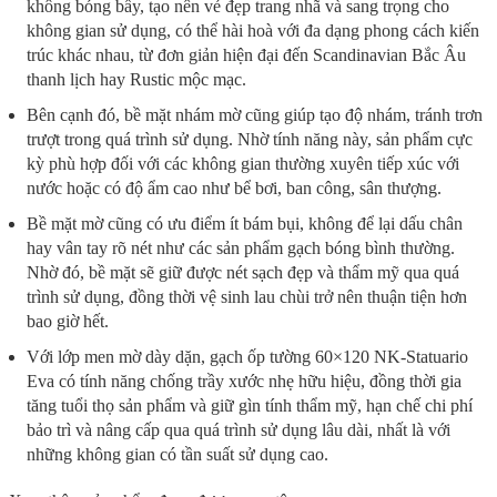
không bóng bẩy, tạo nên vẻ đẹp trang nhã và sang trọng cho
không gian sử dụng, có thể hài hoà với đa dạng phong cách kiến
trúc khác nhau, từ đơn giản hiện đại đến Scandinavian Bắc Âu
thanh lịch hay Rustic mộc mạc.
Bên cạnh đó, bề mặt nhám mờ cũng giúp tạo độ nhám, tránh trơn
trượt trong quá trình sử dụng. Nhờ tính năng này, sản phẩm cực
kỳ phù hợp đối với các không gian thường xuyên tiếp xúc với
nước hoặc có độ ẩm cao như bể bơi, ban công, sân thượng.
Bề mặt mờ cũng có ưu điểm ít bám bụi, không để lại dấu chân
hay vân tay rõ nét như các sản phẩm gạch bóng bình thường.
Nhờ đó, bề mặt sẽ giữ được nét sạch đẹp và thẩm mỹ qua quá
trình sử dụng, đồng thời vệ sinh lau chùi trở nên thuận tiện hơn
bao giờ hết.
Với lớp men mờ dày dặn, gạch ốp tường 60×120 NK-Statuario
Eva có tính năng chống trầy xước nhẹ hữu hiệu, đồng thời gia
tăng tuổi thọ sản phẩm và giữ gìn tính thẩm mỹ, hạn chế chi phí
bảo trì và nâng cấp qua quá trình sử dụng lâu dài, nhất là với
những không gian có tần suất sử dụng cao.