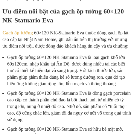
Ưu điểm nổi bật của gạch ốp tường 60×120
NK-Statuario Eva
Gạch ốp tường
60×120 NK-Statuario Eva thuộc dòng gạch ốp lát
cao cấp tại Nhật Nam Home, ghi dấu ấn trên thị trường với những
ưu điểm nổi trội, được đông đảo khách hàng tin cậy và ưa chuộng:
Gạch ốp tường 60×120 NK-Statuario Eva là loại gạch khổ lớn
60x120cm, nhập khẩu tại Ấn Độ, được dùng nhiều tại các biệt
thự có thiết kế hiện đại và sang trọng. Với kích thước lớn, sản
phẩm giúp giảm thiểu đáng kể số lượng đường ron, qua đó tạo
hiệu ứng không gian rộng lớn, liền mạch và thông thoáng.
Gạch ốp tường 60×120 NK-Statuario Eva là dòng gạch porcelain
cao cấp có thành phần chủ đạo là bột thạch anh tự nhiên có tỷ
trọng lớn, nung ở nhiệt độ cao. Nhờ đó, sản phẩm có “tuổi thọ”
cao, độ cứng chắc lớn, giảm tối đa nguy cơ nứt vỡ trong quá trình
sử dụng.
Gạch ốp tường 60×120 NK-Statuario Eva sở hữu bề mặt mờ,