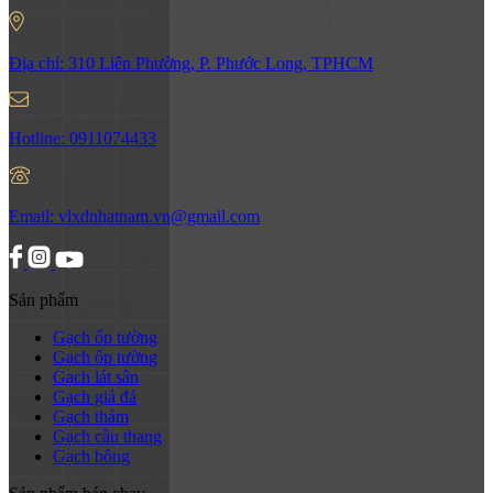
Địa chỉ:
310 Liên Phường, P. Phước Long, TPHCM
Hotline:
0911074433
Email:
vlxdnhatnam.vn@gmail.com
Sản phẩm
Gạch ốp tường
Gạch ốp tường
Gạch lát sân
Gạch giả đá
Gạch thảm
Gạch cầu thang
Gạch bông