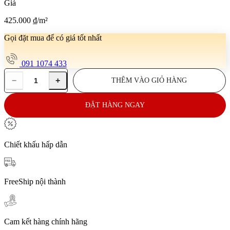
Giá
425.000
₫
/m²
Gọi đặt mua để có giá tốt nhất
091 1074 433
−
+
THÊM VÀO GIỎ HÀNG
Gạch
ốp
tường
ĐẶT HÀNG NGAY
60x120
NK-
Statuario
Eva
Chiết khấu hấp dẫn
số
lượng
FreeShip nội thành
Cam kết hàng chính hãng