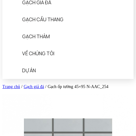
GẠCH GIẢ ĐÁ
GẠCH CẦU THANG
GẠCH THẢM
VỀ CHÚNG TÔI
DỰ ÁN
Trang chủ
/
Gạch giả đá
/
Gạch ốp tường 45×95 N-AAC_254