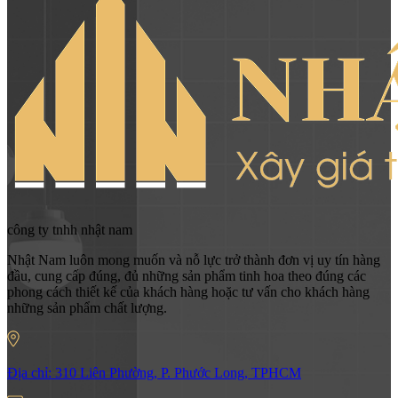
công ty tnhh nhật nam
Nhật Nam luôn mong muốn và nỗ lực trở thành đơn vị uy tín hàng
đầu, cung cấp đúng, đủ những sản phẩm tinh hoa theo đúng các
phong cách thiết kế của khách hàng hoặc tư vấn cho khách hàng
những sản phẩm chất lượng.
Địa chỉ:
310 Liên Phường, P. Phước Long, TPHCM