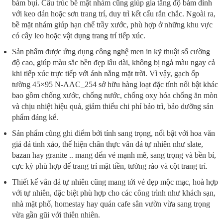
bám bụi. Cấu trúc bề mặt nhám cũng giúp gia tăng độ bám dính
với keo dán hoặc sơn trang trí, duy trì kết cấu rắn chắc. Ngoài ra,
bề mặt nhám giúp hạn chế trầy xước, phù hợp ở những khu vực
có cây leo hoặc vật dụng trang trí tiếp xúc.
Sản phẩm được ứng dụng công nghệ men in kỹ thuật số cường
độ cao, giúp màu sắc bền đẹp lâu dài, không bị ngả màu ngay cả
khi tiếp xúc trực tiếp với ánh nắng mặt trời. Vì vậy, gạch ốp
tường 45×95 N-AAC_254 sở hữu hàng loạt đặc tính nổi bật khác
bao gồm chống xước, chống nước, chống oxy hóa chống ăn mòn
và chịu nhiệt hiệu quả, giảm thiểu chi phí bảo trì, bảo dưỡng sản
phẩm đáng kể.
Sản phẩm cũng ghi điểm bởi tính sang trọng, nổi bật với hoa văn
giả đá tinh xảo, thể hiện chân thực vân đá tự nhiên như slate,
bazan hay granite .. mang đến vẻ mạnh mẽ, sang trọng và bền bỉ,
cực kỳ phù hợp để trang trí mặt tiền, tường rào và cột trang trí.
Thiết kế vân đá tự nhiên cũng mang tới vẻ đẹp mộc mạc, hoà hợp
với tự nhiên, đặc biệt phù hợp cho các công trình như khách sạn,
nhà mặt phố, homestay hay quán cafe sân vườn vừa sang trọng
vừa gần gũi với thiên nhiên.