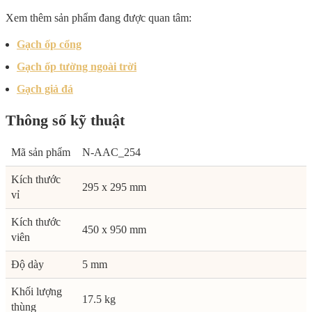
Xem thêm sản phẩm đang được quan tâm:
Gạch ốp cổng
Gạch ốp tường ngoài trời
Gạch giả đá
Thông số kỹ thuật
Mã sản phẩm
N-AAC_254
Kích thước
295 x 295 mm
vỉ
Kích thước
450 x 950 mm
viên
Độ dày
5 mm
Khối lượng
17.5 kg
thùng