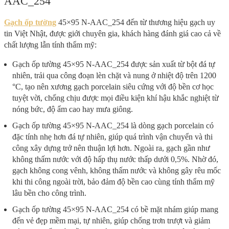
AAC_254
Gạch ốp tường
45×95 N-AAC_254 đến từ thương hiệu gạch uy
tin Việt Nhật, được giới chuyên gia, khách hàng đánh giá cao cả về
chất lượng lẫn tính thẩm mỹ:
Gạch ốp tường 45×95 N-AAC_254 được sản xuất từ bột đá tự
nhiên, trải qua công đoạn lèn chặt và nung ở nhiệt độ trên 1200
°C, tạo nên xương gạch porcelain siêu cứng với độ bền cơ học
tuyệt vời, chống chịu được mọi điều kiện khí hậu khắc nghiệt từ
nóng bức, độ ẩm cao hay mưa giông.
Gạch ốp tường 45×95 N-AAC_254 là dòng gạch porcelain có
đặc tính nhẹ hơn đá tự nhiên, giúp quá trình vận chuyển và thi
công xây dựng trở nên thuận lợi hơn. Ngoài ra, gạch gần như
không thấm nước với độ hấp thụ nước thấp dưới 0,5%. Nhờ đó,
gạch không cong vênh, không thấm nước và không gây rêu mốc
khi thi công ngoài trời, bảo đảm độ bền cao cùng tính thẩm mỹ
lâu bền cho công trình.
Gạch ốp tường 45×95 N-AAC_254 có bề mặt nhám giúp mang
đến vẻ đẹp mềm mại, tự nhiên, giúp chống trơn trượt và giảm