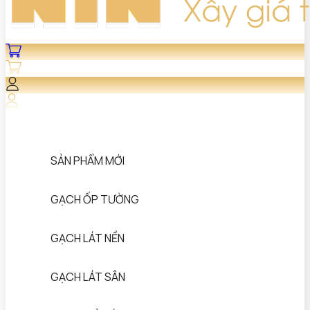
SẢN PHẨM MỚI
GẠCH ỐP TƯỜNG
GẠCH LÁT NỀN
GẠCH LÁT SÂN