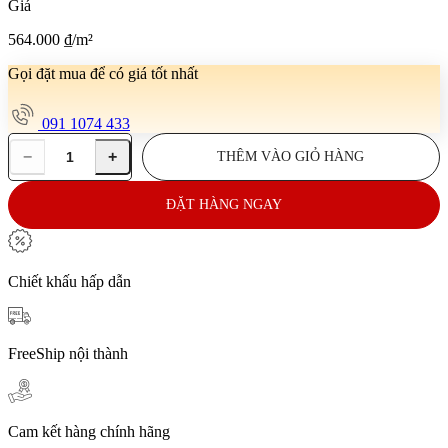
Giá
564.000
₫
/m²
Gọi đặt mua để có giá tốt nhất
091 1074 433
−
+
THÊM VÀO GIỎ HÀNG
Gạch
ốp
tường
ĐẶT HÀNG NGAY
45x95
N-
AAC_254
số
Chiết khấu hấp dẫn
lượng
FreeShip nội thành
Cam kết hàng chính hãng