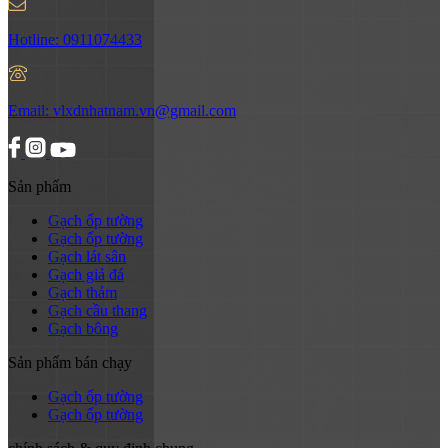
Hotline:
0911074433
Email:
vlxdnhatnam.vn@gmail.com
Sản phẩm
Gạch ốp tường
Gạch ốp tường
Gạch lát sân
Gạch giả đá
Gạch thảm
Gạch cầu thang
Gạch bông
Sản phẩm bán chạy
Gạch ốp tường
Gạch ốp tường