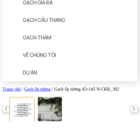
GẠCH GIẢ ĐÁ
GẠCH CẦU THANG
GẠCH THẢM
VỀ CHÚNG TÔI
DỰ ÁN
Trang chủ
/
Gạch ốp tường
/
Gạch ốp tường 45×145 N-CKK_302