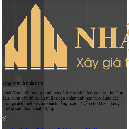
công ty tnhh nhật nam
Nhật Nam luôn mong muốn và nỗ lực trở thành đơn vị uy tín hàng
đầu, cung cấp đúng, đủ những sản phẩm tinh hoa theo đúng các
phong cách thiết kế của khách hàng hoặc tư vấn cho khách hàng
những sản phẩm chất lượng.