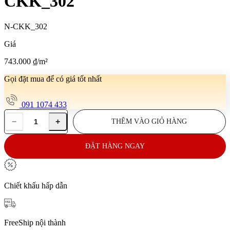
CKK_302
N-CKK_302
Giá
743.000
₫
/m²
Gọi đặt mua để có giá tốt nhất
091 1074 433
−
+
THÊM VÀO GIỎ HÀNG
Gạch
ốp
tường
ĐẶT HÀNG NGAY
45x145
N-
CKK_302
số
Chiết khấu hấp dẫn
lượng
FreeShip nội thành