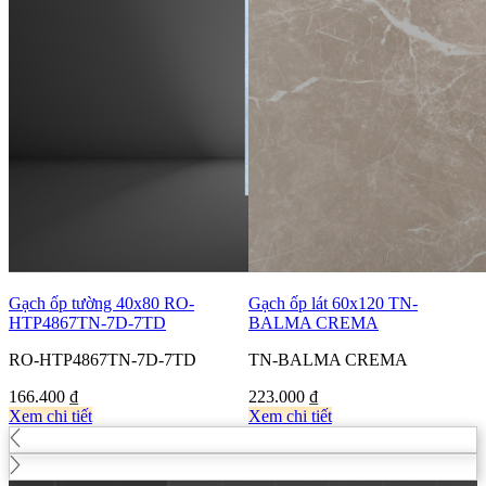
Gạch ốp tường 40x80 RO-
Gạch ốp lát 60x120 TN-
HTP4867TN-7D-7TD
BALMA CREMA
RO-HTP4867TN-7D-7TD
TN-BALMA CREMA
166.400
₫
223.000
₫
Xem chi tiết
Xem chi tiết