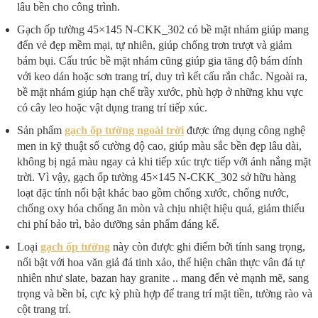
lâu bền cho công trình.
Gạch ốp tường 45×145 N-CKK_302 có bề mặt nhám giúp mang
đến vẻ đẹp mềm mại, tự nhiên, giúp chống trơn trượt và giảm
bám bụi. Cấu trúc bề mặt nhám cũng giúp gia tăng độ bám dính
với keo dán hoặc sơn trang trí, duy trì kết cấu rắn chắc. Ngoài ra,
bề mặt nhám giúp hạn chế trầy xước, phù hợp ở những khu vực
có cây leo hoặc vật dụng trang trí tiếp xúc.
Sản phẩm
gạch ốp tường ngoài trời
được ứng dụng công nghệ
men in kỹ thuật số cường độ cao, giúp màu sắc bền đẹp lâu dài,
không bị ngả màu ngay cả khi tiếp xúc trực tiếp với ánh nắng mặt
trời. Vì vậy, gạch ốp tường 45×145 N-CKK_302 sở hữu hàng
loạt đặc tính nổi bật khác bao gồm chống xước, chống nước,
chống oxy hóa chống ăn mòn và chịu nhiệt hiệu quả, giảm thiểu
chi phí bảo trì, bảo dưỡng sản phẩm đáng kể.
Loại
gạch ốp tường
này còn được ghi điểm bởi tính sang trọng,
nổi bật với hoa văn giả đá tinh xảo, thể hiện chân thực vân đá tự
nhiên như slate, bazan hay granite .. mang đến vẻ mạnh mẽ, sang
trọng và bền bỉ, cực kỳ phù hợp để trang trí mặt tiền, tường rào và
cột trang trí.