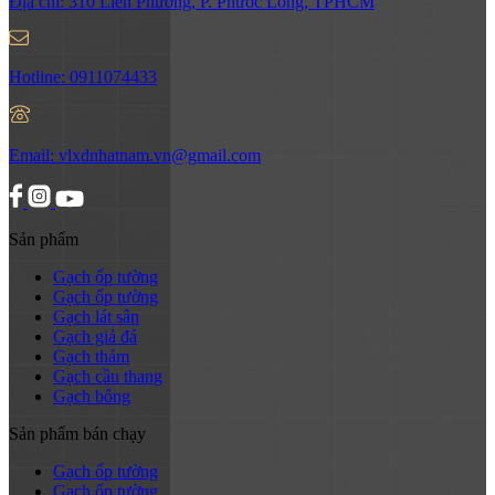
Địa chỉ:
310 Liên Phường, P. Phước Long, TPHCM
Hotline:
0911074433
Email:
vlxdnhatnam.vn@gmail.com
Sản phẩm
Gạch ốp tường
Gạch ốp tường
Gạch lát sân
Gạch giả đá
Gạch thảm
Gạch cầu thang
Gạch bông
Sản phẩm bán chạy
Gạch ốp tường
Gạch ốp tường