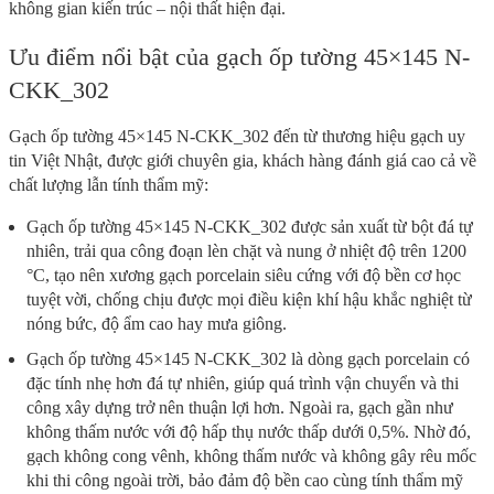
không gian kiến trúc – nội thất hiện đại.
Ưu điểm nổi bật của gạch ốp tường 45×145 N-
CKK_302
Gạch ốp tường 45×145 N-CKK_302 đến từ thương hiệu gạch uy
tin Việt Nhật, được giới chuyên gia, khách hàng đánh giá cao cả về
chất lượng lẫn tính thẩm mỹ:
Gạch ốp tường 45×145 N-CKK_302 được sản xuất từ bột đá tự
nhiên, trải qua công đoạn lèn chặt và nung ở nhiệt độ trên 1200
°C, tạo nên xương gạch porcelain siêu cứng với độ bền cơ học
tuyệt vời, chống chịu được mọi điều kiện khí hậu khắc nghiệt từ
nóng bức, độ ẩm cao hay mưa giông.
Gạch ốp tường 45×145 N-CKK_302 là dòng gạch porcelain có
đặc tính nhẹ hơn đá tự nhiên, giúp quá trình vận chuyển và thi
công xây dựng trở nên thuận lợi hơn. Ngoài ra, gạch gần như
không thấm nước với độ hấp thụ nước thấp dưới 0,5%. Nhờ đó,
gạch không cong vênh, không thấm nước và không gây rêu mốc
khi thi công ngoài trời, bảo đảm độ bền cao cùng tính thẩm mỹ