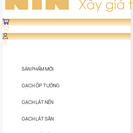
SẢN PHẨM MỚI
GẠCH ỐP TƯỜNG
GẠCH LÁT NỀN
GẠCH LÁT SÂN