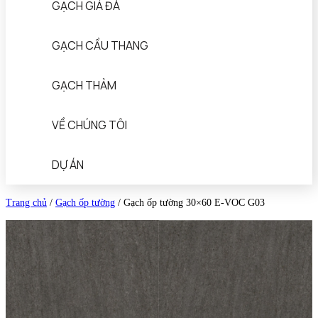
GẠCH GIẢ ĐÁ
GẠCH CẦU THANG
GẠCH THẢM
VỀ CHÚNG TÔI
DỰ ÁN
Trang chủ
/
Gạch ốp tường
/
Gạch ốp tường 30×60 E-VOC G03