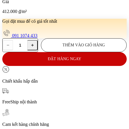
Giá
412.000
₫
/m²
Gọi đặt mua để có giá tốt nhất
091 1074 433
−
+
THÊM VÀO GIỎ HÀNG
Gạch
ốp
tường
ĐẶT HÀNG NGAY
30x60
E-
VOC
G03
Chiết khấu hấp dẫn
số
lượng
FreeShip nội thành
Cam kết hàng chính hãng