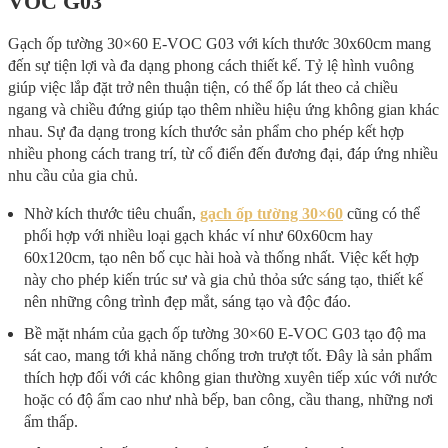
VOC G03
Gạch ốp tường 30×60 E-VOC G03 với kích thước 30x60cm mang
đến sự tiện lợi và đa dạng phong cách thiết kế. Tỷ lệ hình vuông
giúp việc lắp đặt trở nên thuận tiện, có thể ốp lát theo cả chiều
ngang và chiều đứng giúp tạo thêm nhiều hiệu ứng không gian khác
nhau. Sự đa dạng trong kích thước sản phẩm cho phép kết hợp
nhiều phong cách trang trí, từ cổ điển đến đương đại, đáp ứng nhiều
nhu cầu của gia chủ.
Nhờ kích thước tiêu chuẩn,
gạch ốp tường 30×60
cũng có thể
phối hợp với nhiều loại gạch khác ví như 60x60cm hay
60x120cm, tạo nên bố cục hài hoà và thống nhất. Việc kết hợp
này cho phép kiến trúc sư và gia chủ thỏa sức sáng tạo, thiết kế
nên những công trình đẹp mắt, sáng tạo và độc đáo.
Bề mặt nhám của gạch ốp tường 30×60 E-VOC G03 tạo độ ma
sát cao, mang tới khả năng chống trơn trượt tốt. Đây là sản phẩm
thích hợp đối với các không gian thường xuyên tiếp xúc với nước
hoặc có độ ẩm cao như nhà bếp, ban công, cầu thang, những nơi
ẩm thấp.