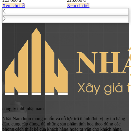
223.000
₫
223.000
₫
Xem chi tiết
Xem chi tiết
công ty tnhh nhật nam
Nhật Nam luôn mong muốn và nỗ lực trở thành đơn vị uy tín hàng
đầu, cung cấp đúng, đủ những sản phẩm tinh hoa theo đúng các
phong cách thiết kế của khách hàng hoặc tư vấn cho khách hàng