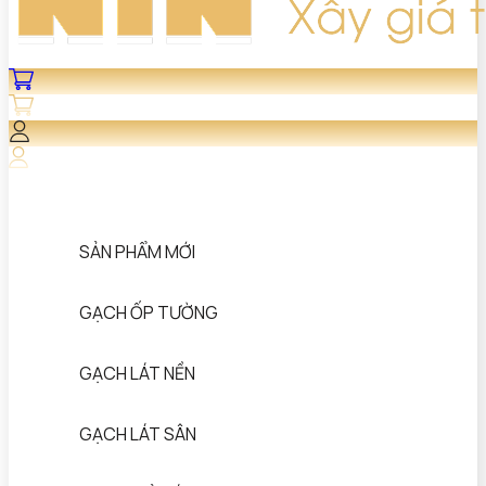
SẢN PHẨM MỚI
GẠCH ỐP TƯỜNG
GẠCH LÁT NỀN
GẠCH LÁT SÂN