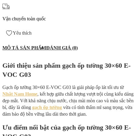
Vận chuyển toàn quốc
Yêu thích
MÔ TẢ SẢN PHẨM
ĐÁNH GIÁ (0)
Giới thiệu sản phẩm gạch ốp tường 30×60 E-
VOC G03
Gạch ốp tường 30×60 E-VOC G03 là giải pháp ốp lát tối ưu từ
Nhật Nam Home
, kết hợp giữa chất lượng vượt trội cùng kiểu dáng
đẹp mắt. Với khả năng chịu nước, chịu mài mòn cao và màu sắc bền
bỉ, đây là dòng
gạch ốp tường
vừa có tính thẩm mĩ sang trọng, vừa
đảm bảo độ bền vững lâu dài theo thời gian.
Ưu điểm nổi bật của gạch ốp tường 30×60 E-