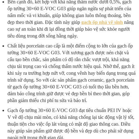
Bên cạnh đó, kết hợp với khả năng thấm nước dưới 0,5%, gạch
ốp tường 30×60 E-VOC G03 giúp ngăn ngừa sự phát triển của
nấm mốc và vi khuẩn, giúp không gian luôn thông thoáng, bền
đẹp theo thời gian. Đặc tính này giúp
gạch ốp nhà vệ sinh
nâng
cao sự an toàn khi đi lại đồng thời giúp bảo vệ sức khỏe người
tiêu dùng trong đời sống hằng ngày.
Chất liệu porcelain cao cấp là một điểm cộng to lớn của gạch ốp
tường 30×60 E-VOC G03. Với xương gạch được nén chặt và
cấu tạo bền chắc, sản phẩm có độ rắn chắc vượt trội, khả năng
chịu tải trọng cao và chống thấm nước hiệu quả. Nhờ thế, gạch ít
khi xảy ra trường hợp nứt vỡ, cong vênh hay biến dạng trong quá
trình sử dụng. So với các sản phẩm gạch ceramic, gạch porcelain
từ gạch ốp tường 30×60 E-VOC G03 có tuổi thọ lâu bền hơn,
đảm bảo công trình giữ được vẻ đẹp bền bỉ theo thời gian, góp
phần giảm thiểu chi phí tu sửa và bảo trì.
Gạch ốp tường 30×60 E-VOC G03 đạt tiêu chuẩn PEI IV hoặc
V về độ chịu mài mòn, có khả năng chống lại tác động vật lý tốt,
thuận tiện cho việc ốp lát vùng có mật độ giao thông cao. Điều
này giúp sản phẩm giữ được độ bền và đẹp dù cho phải sử dụng
ngoài trời trong thời gian dài.