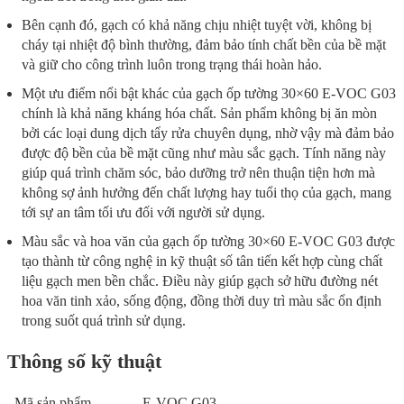
Bên cạnh đó, gạch có khả năng chịu nhiệt tuyệt vời, không bị
cháy tại nhiệt độ bình thường, đảm bảo tính chất bền của bề mặt
và giữ cho công trình luôn trong trạng thái hoàn hảo.
Một ưu điểm nổi bật khác của gạch ốp tường 30×60 E-VOC G03
chính là khả năng kháng hóa chất. Sản phẩm không bị ăn mòn
bởi các loại dung dịch tẩy rửa chuyên dụng, nhờ vậy mà đảm bảo
được độ bền của bề mặt cũng như màu sắc gạch. Tính năng này
giúp quá trình chăm sóc, bảo dưỡng trở nên thuận tiện hơn mà
không sợ ảnh hưởng đến chất lượng hay tuổi thọ của gạch, mang
tới sự an tâm tối ưu đối với người sử dụng.
Màu sắc và hoa văn của gạch ốp tường 30×60 E-VOC G03 được
tạo thành từ công nghệ in kỹ thuật số tân tiến kết hợp cùng chất
liệu gạch men bền chắc. Điều này giúp gạch sở hữu đường nét
hoa văn tinh xảo, sống động, đồng thời duy trì màu sắc ổn định
trong suốt quá trình sử dụng.
Thông số kỹ thuật
Mã sản phẩm
E-VOC G03