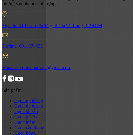
những sản phẩm chất lượng.
Địa chỉ:
310 Liên Phường, P. Phước Long, TPHCM
Hotline:
0911074433
Email:
vlxdnhatnam.vn@gmail.com
Sản phẩm
Gạch ốp tường
Gạch ốp tường
Gạch lát sân
Gạch giả đá
Gạch thảm
Gạch cầu thang
Gạch bông