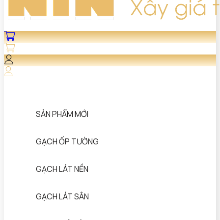
SẢN PHẨM MỚI
GẠCH ỐP TƯỜNG
GẠCH LÁT NỀN
GẠCH LÁT SÂN