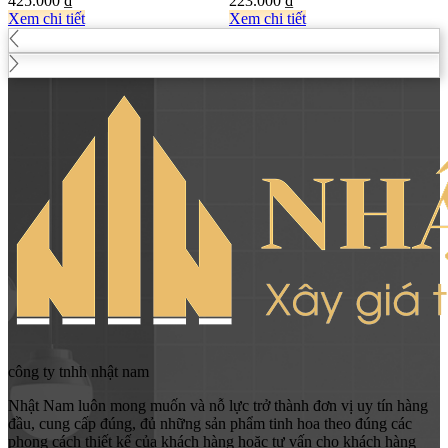
425.000
₫
223.000
₫
Xem chi tiết
Xem chi tiết
công ty tnhh nhật nam
Nhật Nam luôn mong muốn và nỗ lực trở thành đơn vị uy tín hàng
đầu, cung cấp đúng, đủ những sản phẩm tinh hoa theo đúng các
phong cách thiết kế của khách hàng hoặc tư vấn cho khách hàng