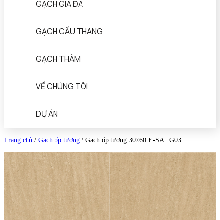
GẠCH GIẢ ĐÁ
GẠCH CẦU THANG
GẠCH THẢM
VỀ CHÚNG TÔI
DỰ ÁN
Trang chủ
/
Gạch ốp tường
/
Gạch ốp tường 30×60 E-SAT G03