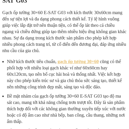
SAT G03
Gạch ốp tường 30×60 E-SAT G03 với kích thước 30x60cm mang
đến sự tiện lợi và đa dạng phong cách thiết kế. Tỷ lệ hình vuông
giúp việc lắp đặt trở nên thuận tiện, có thể ốp lát theo cả chiều
ngang và chiều đứng giúp tạo thêm nhiều hiệu ứng không gian khác
nhau. Sự đa dạng trong kích thước sản phẩm cho phép kết hợp
nhiều phong cách trang trí, từ cổ điển đến đương đại, đáp ứng nhiều
nhu cầu của gia chủ.
Nhờ kích thước tiêu chuẩn,
gạch ốp tường 30×60
cũng có thể
phối hợp với nhiều loại gạch khác ví như 60x60cm hay
60x120cm, tạo nên bố cục hài hoà và thống nhất. Việc kết hợp
này cho phép kiến trúc sư và gia chủ thỏa sức sáng tạo, thiết kế
nên những công trình đẹp mắt, sáng tạo và độc đáo.
Bề mặt nhám của gạch ốp tường 30×60 E-SAT G03 tạo độ ma
sát cao, mang tới khả năng chống trơn trượt tốt. Đây là sản phẩm
thích hợp đối với các không gian thường xuyên tiếp xúc với nước
hoặc có độ ẩm cao như nhà bếp, ban công, cầu thang, những nơi
ẩm thấp.