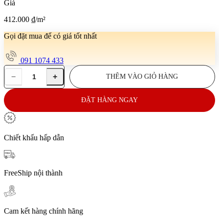
Giá
412.000
₫
/m²
Gọi đặt mua để có giá tốt nhất
091 1074 433
−
+
THÊM VÀO GIỎ HÀNG
Gạch
ốp
tường
ĐẶT HÀNG NGAY
30x60
E-
SAT
G03
Chiết khấu hấp dẫn
số
lượng
FreeShip nội thành
Cam kết hàng chính hãng