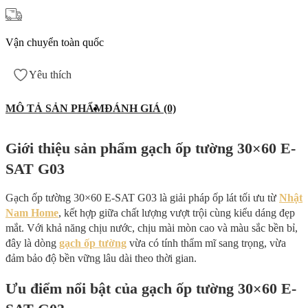
Vận chuyển toàn quốc
Yêu thích
MÔ TẢ SẢN PHẨM
ĐÁNH GIÁ (0)
Giới thiệu sản phẩm gạch ốp tường 30×60 E-
SAT G03
Gạch ốp tường 30×60 E-SAT G03 là giải pháp ốp lát tối ưu từ
Nhật
Nam Home
, kết hợp giữa chất lượng vượt trội cùng kiểu dáng đẹp
mắt. Với khả năng chịu nước, chịu mài mòn cao và màu sắc bền bỉ,
đây là dòng
gạch ốp tường
vừa có tính thẩm mĩ sang trọng, vừa
đảm bảo độ bền vững lâu dài theo thời gian.
Ưu điểm nổi bật của gạch ốp tường 30×60 E-