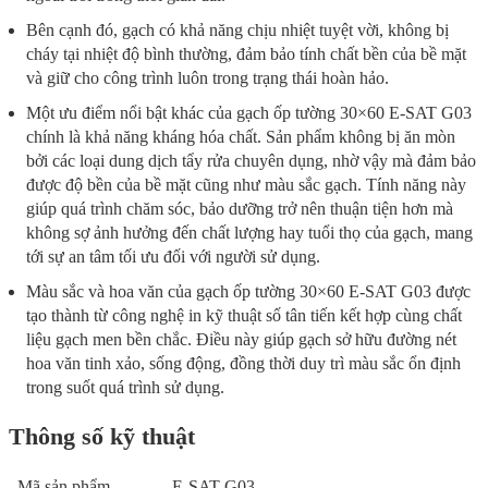
Bên cạnh đó, gạch có khả năng chịu nhiệt tuyệt vời, không bị
cháy tại nhiệt độ bình thường, đảm bảo tính chất bền của bề mặt
và giữ cho công trình luôn trong trạng thái hoàn hảo.
Một ưu điểm nổi bật khác của gạch ốp tường 30×60 E-SAT G03
chính là khả năng kháng hóa chất. Sản phẩm không bị ăn mòn
bởi các loại dung dịch tẩy rửa chuyên dụng, nhờ vậy mà đảm bảo
được độ bền của bề mặt cũng như màu sắc gạch. Tính năng này
giúp quá trình chăm sóc, bảo dưỡng trở nên thuận tiện hơn mà
không sợ ảnh hưởng đến chất lượng hay tuổi thọ của gạch, mang
tới sự an tâm tối ưu đối với người sử dụng.
Màu sắc và hoa văn của gạch ốp tường 30×60 E-SAT G03 được
tạo thành từ công nghệ in kỹ thuật số tân tiến kết hợp cùng chất
liệu gạch men bền chắc. Điều này giúp gạch sở hữu đường nét
hoa văn tinh xảo, sống động, đồng thời duy trì màu sắc ổn định
trong suốt quá trình sử dụng.
Thông số kỹ thuật
Mã sản phẩm
E-SAT G03