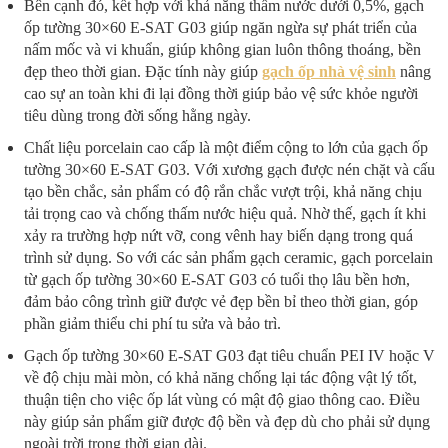
Bên cạnh đó, kết hợp với khả năng thấm nước dưới 0,5%, gạch
ốp tường 30×60 E-SAT G03 giúp ngăn ngừa sự phát triển của
nấm mốc và vi khuẩn, giúp không gian luôn thông thoáng, bền
đẹp theo thời gian. Đặc tính này giúp
gạch ốp nhà vệ sinh
nâng
cao sự an toàn khi đi lại đồng thời giúp bảo vệ sức khỏe người
tiêu dùng trong đời sống hằng ngày.
Chất liệu porcelain cao cấp là một điểm cộng to lớn của gạch ốp
tường 30×60 E-SAT G03. Với xương gạch được nén chặt và cấu
tạo bền chắc, sản phẩm có độ rắn chắc vượt trội, khả năng chịu
tải trọng cao và chống thấm nước hiệu quả. Nhờ thế, gạch ít khi
xảy ra trường hợp nứt vỡ, cong vênh hay biến dạng trong quá
trình sử dụng. So với các sản phẩm gạch ceramic, gạch porcelain
từ gạch ốp tường 30×60 E-SAT G03 có tuổi thọ lâu bền hơn,
đảm bảo công trình giữ được vẻ đẹp bền bỉ theo thời gian, góp
phần giảm thiểu chi phí tu sửa và bảo trì.
Gạch ốp tường 30×60 E-SAT G03 đạt tiêu chuẩn PEI IV hoặc V
về độ chịu mài mòn, có khả năng chống lại tác động vật lý tốt,
thuận tiện cho việc ốp lát vùng có mật độ giao thông cao. Điều
này giúp sản phẩm giữ được độ bền và đẹp dù cho phải sử dụng
ngoài trời trong thời gian dài.