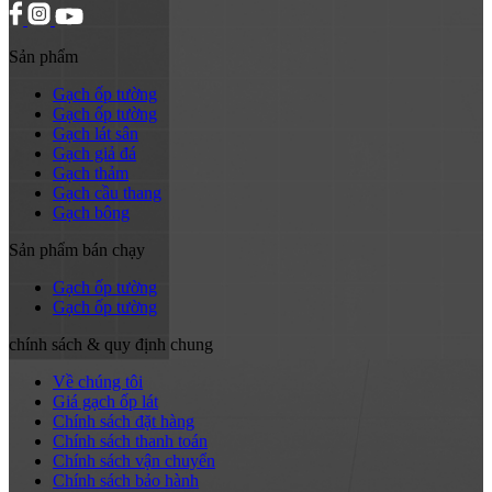
Sản phẩm
Gạch ốp tường
Gạch ốp tường
Gạch lát sân
Gạch giả đá
Gạch thảm
Gạch cầu thang
Gạch bông
Sản phẩm bán chạy
Gạch ốp tường
Gạch ốp tường
chính sách & quy định chung
Về chúng tôi
Giá gạch ốp lát
Chính sách đặt hàng
Chính sách thanh toán
Chính sách vận chuyển
Chính sách bảo hành