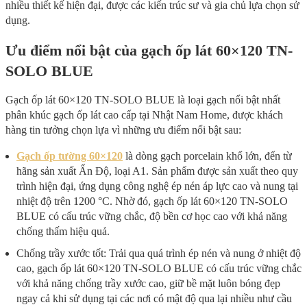
nhiều thiết kế hiện đại, được các kiến trúc sư và gia chủ lựa chọn sử
dụng.
Ưu điểm nổi bật của gạch ốp lát 60×120 TN-
SOLO BLUE
Gạch ốp lát 60×120 TN-SOLO BLUE là loại gạch nổi bật nhất
phân khúc gạch ốp lát
cao cấp tại Nhật Nam Home, được khách
hàng tin tưởng chọn lựa vì những ưu điểm nổi bật sau:
Gạch ốp tường 60×120
là dòng gạch porcelain khổ lớn, đến từ
hãng sản xuất Ấn Độ, loại A1. Sản phẩm được sản xuất theo quy
trình hiện đại, ứng dụng công nghệ ép nén áp lực cao và nung tại
nhiệt độ trên 1200 °C. Nhờ đó, gạch ốp lát 60×120 TN-SOLO
BLUE có cấu trúc vững chắc, độ bền cơ học cao với khả năng
chống thấm hiệu quả.
Chống trầy xước tốt: Trải qua quá trình ép nén và nung ở nhiệt độ
cao, gạch ốp lát 60×120 TN-SOLO BLUE có cấu trúc vững chắc
với khả năng chống trầy xước cao, giữ bề mặt luôn bóng đẹp
ngay cả khi sử dụng tại các nơi có mật độ qua lại nhiều như cầu