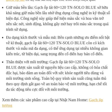
Giữ màu bền lâu: Gạch ốp lát 60×120 TN-SOLO BLUE sở hữu
khả năng giữ màu bền lâu nhờ ứng dụng công nghệ in kỹ thuật số
hiện đại. Công nghệ này giúp thể hiện màu sắc và hoa văn trở
nên sắc nét, sinh động, không gây mờ hay trôi màu sắc trong quá
trình sử dụng.
Đa dạng kích thước và mẫu mã: Bên cạnh những ưu điểm nổi bật
về kĩ thuật, gạch ốp lát 60×120 TN-SOLO BLUE còn có kích
thước và mẫu mã đa dạng, có thể ứng dụng tại nhiều không gian
kiến trúc, từ hiện đại, sang trọng đến cổ điển hay bán cổ điển.
Thân thiện với môi trường: Gạch ốp lát 60×120 TN-SOLO
BLUE được sản xuất từ nguyên liệu cao cấp, không có hóa chất
độc hại, bảo đảm an toàn đối với sức khỏe người tiêu dùng và
môi trường sinh sống. Toàn bộ quy trình sản xuất cũng tuân thủ
theo quy định gắt gao về an toàn bảo vệ môi trường, hạn chế tối
đa tác động tiêu cực đối với môi trường.
Xem thêm các sản phẩm cao cấp tại Nhật Nam Home:
Gạch ốp
tường