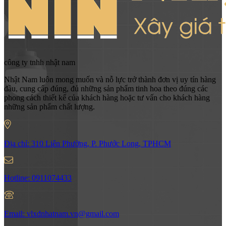
công ty tnhh nhật nam
Nhật Nam luôn mong muốn và nỗ lực trở thành đơn vị uy tín hàng
đầu, cung cấp đúng, đủ những sản phẩm tinh hoa theo đúng các
phong cách thiết kế của khách hàng hoặc tư vấn cho khách hàng
những sản phẩm chất lượng.
Địa chỉ:
310 Liên Phường, P. Phước Long, TPHCM
Hotline:
0911074433
Email:
vlxdnhatnam.vn@gmail.com