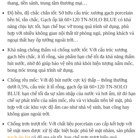
thang, tiền sảnh, trung tâm thương mại…
Độ bền, độ chắc chắn tốt: Sở hữu cấu trúc xương gạch porcelain
bền bỉ, rắn chắc, Gạch ốp lát 60×120 TN-SOLO BLUE có khả
năng chịu lực tốt, hạn chế bục vỡ trong quá trình sử dụng, phù
hợp với nhiều không gian nội thất từ phòng ngủ, phòng khách và
ngoại thất hay ốp tường ngoài trời…
Khả năng chống thấm và chống xước tốt: Với cấu trúc xương
gạch bền chắc, ít lỗ rỗng, sản phẩm hạn chế tối đa khả năng thấm
hút nước, nhờ đó giúp bảo vệ nền nhà khỏi hiện tượng nấm mốc,
bong tróc trong quá trình sử dụng.
Chống rêu mốc: Với độ hút nước cực kỳ thấp – thông thường
dưới 0,5%, cấu trúc ít lỗ rỗng, gạch ốp lát 60×120 TN-SOLO
BLUE hạn chế tối đa sự xâm nhập của nước và hơi ẩm, từ đó hạn
chế sự phát triển của nấm mốc, rêu và vi khuẩn trên bề mặt, phù
hợp với các khu vực độ ẩm cao như nhà vệ sinh, ban công hay
không gian ngoài trời.
Chống trơn trượt tốt: Với chất liệu porcelain cao cấp kết hợp với
bề mặt men được xử lý đặc biệt hoặc phủ bề mặt nhám, sản phẩm
gạch ốp lát
có độ ma sát tốt, hạn chế trơn trượt hiệu quả.