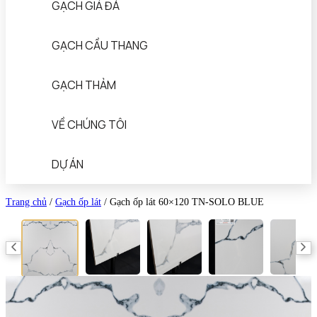
GẠCH GIẢ ĐÁ
GẠCH CẦU THANG
GẠCH THẢM
VỀ CHÚNG TÔI
DỰ ÁN
Trang chủ
/
Gạch ốp lát
/
Gạch ốp lát 60×120 TN-SOLO BLUE