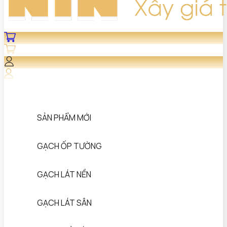
SẢN PHẨM MỚI
GẠCH ỐP TƯỜNG
GẠCH LÁT NỀN
GẠCH LÁT SÂN