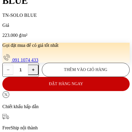
BLUE
TN-SOLO BLUE
Giá
223.000
₫
/m²
Gọi đặt mua để có giá tốt nhất
091 1074 433
−
+
THÊM VÀO GIỎ HÀNG
Gạch
ốp
lát
ĐẶT HÀNG NGAY
60x120
TN-
SOLO
BLUE
Chiết khấu hấp dẫn
số
lượng
FreeShip nội thành