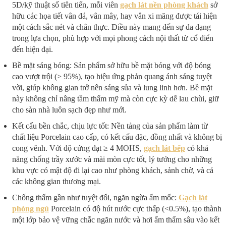
5D/kỹ thuật số tiên tiến, mỗi viên
gạch lát nền phòng khách
sở
hữu các họa tiết vân đá, vân mây, hay vân xi măng được tái hiện
một cách sắc nét và chân thực. Điều này mang đến sự đa dạng
trong lựa chọn, phù hợp với mọi phong cách nội thất từ cổ điển
đến hiện đại.
Bề mặt sáng bóng: Sản phẩm sở hữu bề mặt bóng với độ bóng
cao vượt trội (> 95%), tạo hiệu ứng phản quang ánh sáng tuyệt
vời, giúp không gian trở nên sáng sủa và lung linh hơn. Bề mặt
này không chỉ nâng tầm thẩm mỹ mà còn cực kỳ dễ lau chùi, giữ
cho sàn nhà luôn sạch đẹp như mới.
Kết cấu bền chắc, chịu lực tốt: Nền tảng của sản phẩm làm từ
chất liệu Porcelain cao cấp, có kết cấu đặc, đồng nhất và không bị
cong vênh. Với độ cứng đạt ≥ 4 MOHS,
gạch lát bếp
có khả
năng chống trầy xước và mài mòn cực tốt, lý tưởng cho những
khu vực có mật độ đi lại cao như phòng khách, sảnh chờ, và cả
các không gian thương mại.
Chống thấm gần như tuyệt đối, ngăn ngừa ẩm mốc:
Gạch lát
phòng ngủ
Porcelain có độ hút nước cực thấp (<0.5%), tạo thành
một lớp bảo vệ vững chắc ngăn nước và hơi ẩm thấm sâu vào kết