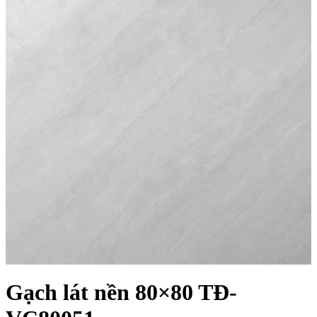
Gạch lát nền 80×80 TĐ-