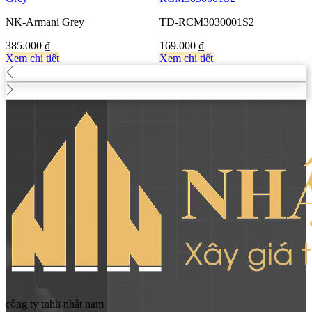
NK-Armani Grey
TĐ-RCM3030001S2
385.000
₫
169.000
₫
Xem chi tiết
Xem chi tiết
công ty tnhh nhật nam