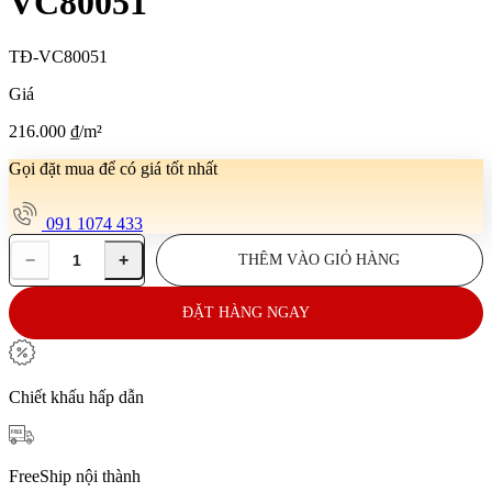
VC80051
TĐ-VC80051
Giá
216.000
₫
/m²
Gọi đặt mua để có giá tốt nhất
091 1074 433
−
+
THÊM VÀO GIỎ HÀNG
Gạch
lát
nền
ĐẶT HÀNG NGAY
80x80
TĐ-
VC80051
số
Chiết khấu hấp dẫn
lượng
FreeShip nội thành