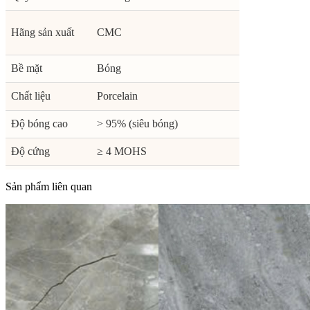
Hãng sản xuất
CMC
Bề mặt
Bóng
Chất liệu
Porcelain
Độ bóng cao
> 95% (siêu bóng)
Độ cứng
≥ 4 MOHS
Sản phẩm liên quan
Chịu được sự
Có
thay đổi nhiệt độ
Dễ dàng vệ sinh và chống nấm
Đặc tính khác
mốc, vi khuẩn
Sàn phòng khách
Ứng dụng