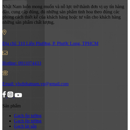
Nhật Nam luôn mong muốn và nỗ lực trở thành đơn vị uy tín hàng
đầu, cung cấp đúng, đủ những sản phẩm tinh hoa theo đúng các
phong cách thiết kế của khách hàng hoặc tư vấn cho khách hàng
những sản phẩm chất lượng.
Địa chỉ:
310 Liên Phường, P. Phước Long, TPHCM
Hotline:
0911074433
Email:
vlxdnhatnam.vn@gmail.com
Sản phẩm
Gạch ốp tường
Gạch ốp tường
Gạch lát sân