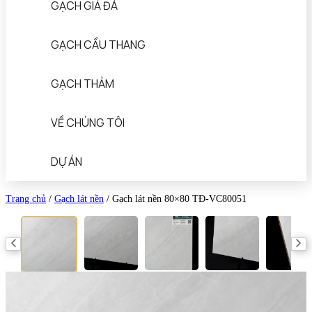
GẠCH GIẢ ĐÁ
GẠCH CẦU THANG
GẠCH THẢM
VỀ CHÚNG TÔI
DỰ ÁN
Trang chủ
/
Gạch lát nền
/
Gạch lát nền 80×80 TĐ-VC80051