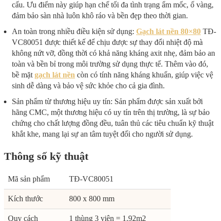
cấu. Ưu điểm này giúp hạn chế tối đa tình trạng ẩm mốc, ố vàng,
đảm bảo sàn nhà luôn khô ráo và bền đẹp theo thời gian.
An toàn trong nhiều điều kiện sử dụng:
Gạch lát nền 80×80
TĐ-
VC80051 được thiết kế để chịu được sự thay đổi nhiệt độ mà
không nứt vỡ, đồng thời có khả năng kháng axit nhẹ, đảm bảo an
toàn và bền bỉ trong môi trường sử dụng thực tế. Thêm vào đó,
bề mặt
gạch lát nền
còn có tính năng kháng khuẩn, giúp việc vệ
sinh dễ dàng và bảo vệ sức khỏe cho cả gia đình.
Sản phẩm từ thương hiệu uy tín: Sản phẩm được sản xuất bởi
hãng CMC, một thương hiệu có uy tín trên thị trường, là sự bảo
chứng cho chất lượng đồng đều, tuân thủ các tiêu chuẩn kỹ thuật
khắt khe, mang lại sự an tâm tuyệt đối cho người sử dụng.
Thông số kỹ thuật
Mã sản phẩm
TĐ-VC80051
Kích thước
800 x 800 mm
Quy cách
1 thùng 3 viên = 1.92m2