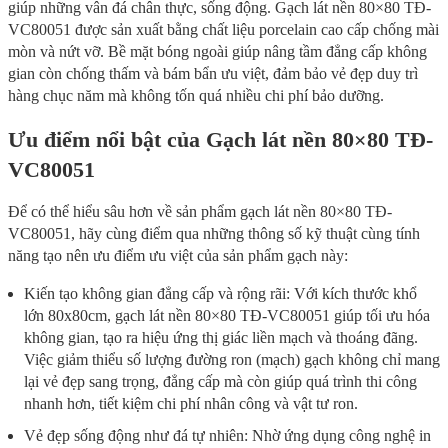
giúp những vân đá chân thực, sống động. Gạch lát nền 80×80 TĐ-
VC80051 được sản xuất bằng chất liệu porcelain cao cấp chống mài
mòn và nứt vỡ. Bề mặt bóng ngoài giúp nâng tầm đẳng cấp không
gian còn chống thấm và bám bẩn ưu việt, đảm bảo vẻ đẹp duy trì
hàng chục năm mà không tốn quá nhiều chi phí bảo dưỡng.
Ưu điểm nổi bật của Gạch lát nền 80×80 TĐ-
VC80051
Để có thể hiểu sâu hơn về sản phẩm gạch lát nền 80×80 TĐ-
VC80051, hãy cùng điểm qua những thông số kỹ thuật cùng tính
năng tạo nên ưu điểm ưu việt của sản phẩm gạch này:
Kiến tạo không gian đẳng cấp và rộng rãi: Với kích thước khổ
lớn 80x80cm, gạch lát nền 80×80 TĐ-VC80051 giúp tối ưu hóa
không gian, tạo ra hiệu ứng thị giác liền mạch và thoáng đãng.
Việc giảm thiểu số lượng đường ron (mạch) gạch không chỉ mang
lại vẻ đẹp sang trọng, đẳng cấp mà còn giúp quá trình thi công
nhanh hơn, tiết kiệm chi phí nhân công và vật tư ron.
Vẻ đẹp sống động như đá tự nhiên: Nhờ ứng dụng công nghệ in