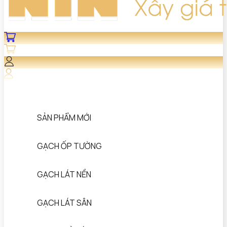
SẢN PHẨM MỚI
GẠCH ỐP TƯỜNG
GẠCH LÁT NỀN
GẠCH LÁT SÂN