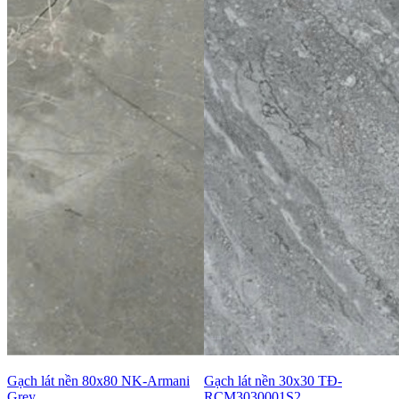
Gạch lát nền 80x80 NK-Armani
Gạch lát nền 30x30 TĐ-
Grey
RCM3030001S2