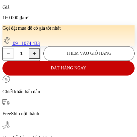
Giá
160.000
₫
/m²
Gọi đặt mua để có giá tốt nhất
091 1074 433
−
+
THÊM VÀO GIỎ HÀNG
Gạch
lát
nền
ĐẶT HÀNG NGAY
40x40
CP-
LUX4100
số
Chiết khấu hấp dẫn
lượng
FreeShip nội thành