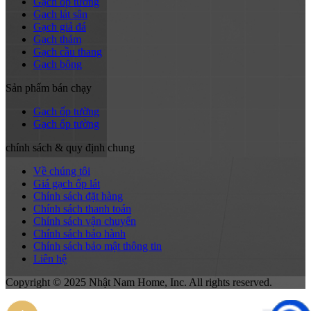
Gạch ốp tường
Gạch lát sân
Gạch giả đá
Gạch thảm
Gạch cầu thang
Gạch bông
Sản phẩm bán chạy
Gạch ốp tường
Gạch ốp tường
chính sách & quy định chung
Về chúng tôi
Giá gạch ốp lát
Chính sách đặt hàng
Chính sách thanh toán
Chính sách vận chuyển
Chính sách bảo hành
Chính sách bảo mật thông tin
Liên hệ
Copyright © 2025 Nhật Nam Home, Inc. All rights reserved.