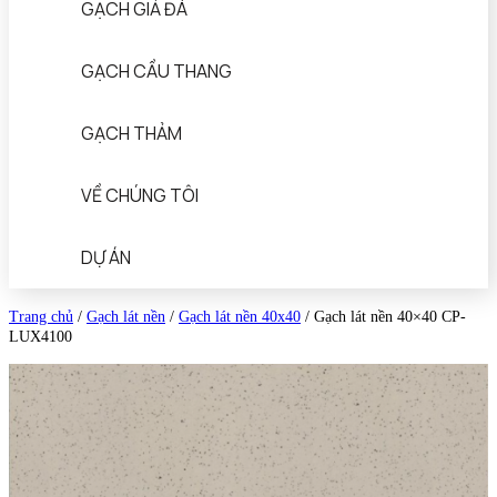
GẠCH GIẢ ĐÁ
GẠCH CẦU THANG
GẠCH THẢM
VỀ CHÚNG TÔI
DỰ ÁN
Trang chủ
/
Gạch lát nền
/
Gạch lát nền 40x40
/
Gạch lát nền 40×40 CP-
LUX4100