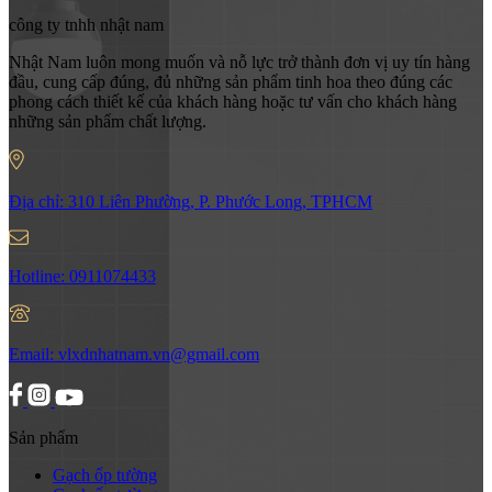
công ty tnhh nhật nam
Nhật Nam luôn mong muốn và nỗ lực trở thành đơn vị uy tín hàng
đầu, cung cấp đúng, đủ những sản phẩm tinh hoa theo đúng các
phong cách thiết kế của khách hàng hoặc tư vấn cho khách hàng
những sản phẩm chất lượng.
Địa chỉ:
310 Liên Phường, P. Phước Long, TPHCM
Hotline:
0911074433
Email:
vlxdnhatnam.vn@gmail.com
Sản phẩm
Gạch ốp tường