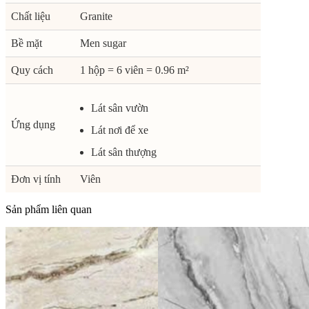
Chất liệu
Granite
Bề mặt
Men sugar
Quy cách
1 hộp = 6 viên = 0.96 m²
Lát sân vườn
Ứng dụng
Lát nơi để xe
Lát sân thượng
Đơn vị tính
Viên
Sản phẩm liên quan