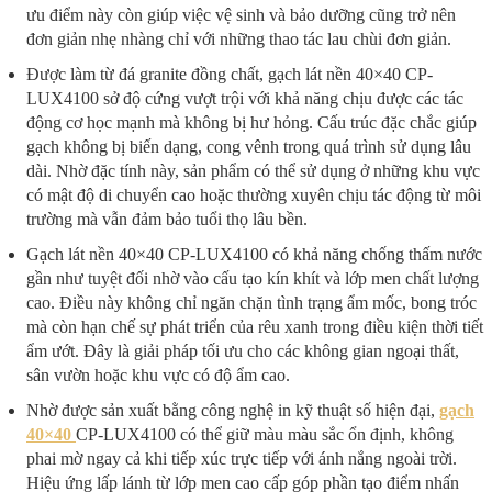
ưu điểm này còn giúp việc vệ sinh và bảo dưỡng cũng trở nên
đơn giản nhẹ nhàng chỉ với những thao tác lau chùi đơn giản.
Được làm từ đá granite đồng chất, gạch lát nền 40×40 CP-
LUX4100 sở độ cứng vượt trội với khả năng chịu được các tác
động cơ học mạnh mà không bị hư hỏng. Cấu trúc đặc chắc giúp
gạch không bị biến dạng, cong vênh trong quá trình sử dụng lâu
dài. Nhờ đặc tính này, sản phẩm có thể sử dụng ở những khu vực
có mật độ di chuyển cao hoặc thường xuyên chịu tác động từ môi
trường mà vẫn đảm bảo tuổi thọ lâu bền.
Gạch lát nền 40×40 CP-LUX4100 có khả năng chống thấm nước
gần như tuyệt đối nhờ vào cấu tạo kín khít và lớp men chất lượng
cao. Điều này không chỉ ngăn chặn tình trạng ẩm mốc, bong tróc
mà còn hạn chế sự phát triển của rêu xanh trong điều kiện thời tiết
ẩm ướt. Đây là giải pháp tối ưu cho các không gian ngoại thất,
sân vườn hoặc khu vực có độ ẩm cao.
Nhờ được sản xuất bằng công nghệ in kỹ thuật số hiện đại,
gạch
40×40
CP-LUX4100 có thể giữ màu màu sắc ổn định, không
phai mờ ngay cả khi tiếp xúc trực tiếp với ánh nắng ngoài trời.
Hiệu ứng lấp lánh từ lớp men cao cấp góp phần tạo điểm nhấn