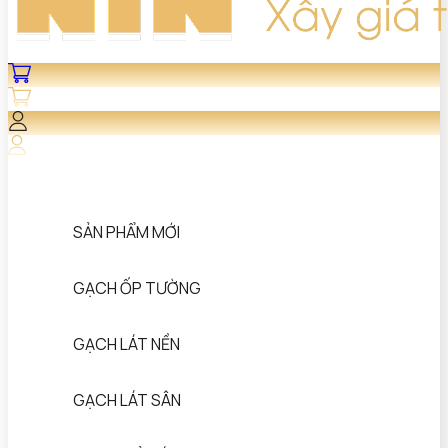
SẢN PHẨM MỚI
GẠCH ỐP TƯỜNG
GẠCH LÁT NỀN
GẠCH LÁT SÂN