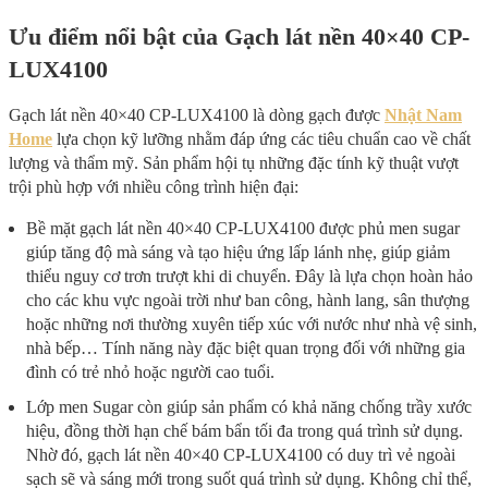
Ưu điểm nổi bật của Gạch lát nền 40×40 CP-
LUX4100
Gạch lát nền 40×40 CP-LUX4100 là dòng gạch được
Nhật Nam
Home
lựa chọn kỹ lưỡng nhằm đáp ứng các tiêu chuẩn cao về chất
lượng và thẩm mỹ. Sản phẩm hội tụ những đặc tính kỹ thuật vượt
trội phù hợp với nhiều công trình hiện đại:
Bề mặt gạch lát nền 40×40 CP-LUX4100 được phủ men sugar
giúp tăng độ mà sáng và tạo hiệu ứng lấp lánh nhẹ, giúp giảm
thiểu nguy cơ trơn trượt khi di chuyển. Đây là lựa chọn hoàn hảo
cho các khu vực ngoài trời như ban công, hành lang, sân thượng
hoặc những nơi thường xuyên tiếp xúc với nước như nhà vệ sinh,
nhà bếp… Tính năng này đặc biệt quan trọng đối với những gia
đình có trẻ nhỏ hoặc người cao tuổi.
Lớp men Sugar còn giúp sản phẩm có khả năng chống trầy xước
hiệu, đồng thời hạn chế bám bẩn tối đa trong quá trình sử dụng.
Nhờ đó, gạch lát nền 40×40 CP-LUX4100 có duy trì vẻ ngoài
sạch sẽ và sáng mới trong suốt quá trình sử dụng. Không chỉ thể,