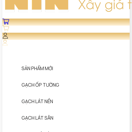
SẢN PHẨM MỚI
GẠCH ỐP TƯỜNG
GẠCH LÁT NỀN
GẠCH LÁT SÂN