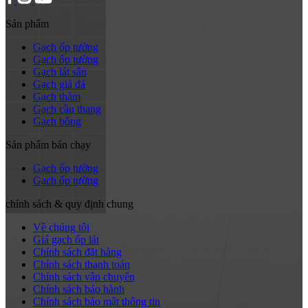
Sản phẩm
Gạch ốp tường
Gạch ốp tường
Gạch lát sân
Gạch giả đá
Gạch thảm
Gạch cầu thang
Gạch bông
Sản phẩm bán chạy
Gạch ốp tường
Gạch ốp tường
chính sách & quy định chung
Về chúng tôi
Giá gạch ốp lát
Chính sách đặt hàng
Chính sách thanh toán
Chính sách vận chuyển
Chính sách bảo hành
Chính sách bảo mật thông tin