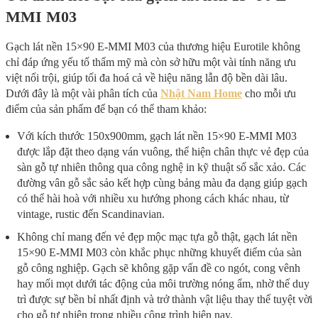
MMI M03
Gạch lát nền 15×90 E-MMI M03 của thương hiệu Eurotile không
chỉ đáp ứng yếu tố thẩm mỹ mà còn sở hữu một vài tính năng ưu
việt nổi trội, giúp tối đa hoá cả về hiệu năng lẫn độ bền dài lâu.
Dưới đây là một vài phân tích của
Nhật Nam Home
cho mỗi ưu
điểm của sản phẩm để bạn có thể tham khảo:
Với kích thước 150x900mm, gạch lát nền 15×90 E-MMI M03
được lắp đặt theo dạng ván vuông, thể hiện chân thực vẻ đẹp của
sàn gỗ tự nhiên thông qua công nghệ in kỹ thuật số sắc xảo. Các
đường vân gỗ sắc sảo kết hợp cùng bảng màu đa dạng giúp gạch
có thể hài hoà với nhiều xu hướng phong cách khác nhau, từ
vintage, rustic đến Scandinavian.
Không chỉ mang đến vẻ đẹp mộc mạc tựa gỗ thật, gạch lát nền
15×90 E-MMI M03 còn khắc phục những khuyết điểm của sàn
gỗ công nghiệp. Gạch sẽ không gặp vấn đề co ngót, cong vênh
hay mối mọt dưới tác động của môi trường nóng ẩm, nhờ thế duy
trì được sự bền bỉ nhất định và trở thành vật liệu thay thế tuyệt vời
cho gỗ tự nhiên trong nhiều công trình hiện nay.