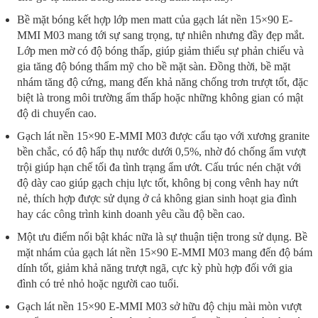
Bề mặt bóng kết hợp lớp men matt của gạch lát nền 15×90 E-
MMI M03 mang tới sự sang trọng, tự nhiên nhưng đầy đẹp mắt.
Lớp men mờ có độ bóng thấp, giúp giảm thiểu sự phản chiếu và
gia tăng độ bóng thẩm mỹ cho bề mặt sàn. Đồng thời, bề mặt
nhám tăng độ cứng, mang đến khả năng chống trơn trượt tốt, đặc
biệt là trong môi trường ẩm thấp hoặc những không gian có mật
độ di chuyển cao.
Gạch lát nền 15×90 E-MMI M03 được cấu tạo với xương granite
bền chắc, có độ hấp thụ nước dưới 0,5%, nhờ đó chống ẩm vượt
trội giúp hạn chế tối đa tình trạng ẩm ướt. Cấu trúc nén chặt với
độ dày cao giúp gạch chịu lực tốt, không bị cong vênh hay nứt
nẻ, thích hợp được sử dụng ở cả không gian sinh hoạt gia đình
hay các công trình kinh doanh yêu cầu độ bền cao.
Một ưu điểm nổi bật khác nữa là sự thuận tiện trong sử dụng. Bề
mặt nhám của gạch lát nền 15×90 E-MMI M03 mang đến độ bám
dính tốt, giảm khả năng trượt ngã, cực kỳ phù hợp đối với gia
đình có trẻ nhỏ hoặc người cao tuổi.
Gạch lát nền 15×90 E-MMI M03 sở hữu độ chịu mài mòn vượt