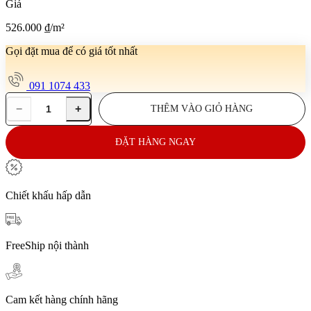
Giá
526.000
₫
/m²
Gọi đặt mua để có giá tốt nhất
091 1074 433
−
+
THÊM VÀO GIỎ HÀNG
Gạch
lát
nền
ĐẶT HÀNG NGAY
15x90
E-
MMI
M03
Chiết khấu hấp dẫn
số
lượng
FreeShip nội thành
Cam kết hàng chính hãng