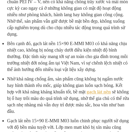
chuẩn PEI IV – V, nên có khả năng chống trầy xước và mài mòn
cực kỳ cao ngay cả ở những không gian có mật độ hoạt động
nhiều như phòng khách, hành lang hay không gian công cộng.
Nhờ thế, sản phẩm vẫn giữ được bề mặt bền đẹp, không xuống
cấp nghiêm trọng dù cho chịu nhiều tác động trong quá trình sử
dụng.
Bên cạnh đó, gạch lát nền 15×90 E-MMI M03 có khả năng chịu
nhiệt cao, không bị nóng chảy dưới điều kiện nhiệt độ bình
thường. Đặc tính này mang tới sự an toàn cho gia đình trong môi
trường nhiệt đới nóng ẩm tại Việt Nam, vì sự chênh lệch nhiệt có
thể ảnh hưởng đến nhiều loại vật liệu xây dựng.
Nhờ khả năng chống ẩm, sản phẩm cũng không bị ngấm nước
hay hình thành rêu mốc, giúp không gian luôn sạch bóng. Kết
hợp với khả năng kháng khuẩn tốt, bề mặt
gạch lát nền
sẽ không
bị ố hay trôi màu do quá trình sử dụng, nhờ thế gia chủ có thể rửa
sạch nhẹ nhàng mà vẫn duy trì được màu sắc, hoa văn như ban
đầu.
Gạch lát nền 15×90 E-MMI M03 luôn chinh phục người sử dụng
với độ bền màu tuyệt vời. Lớp men matt khó bị xỉn màu cũng