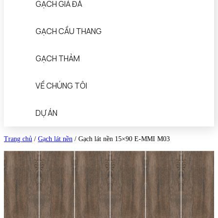
GẠCH GIẢ ĐÁ
GẠCH CẦU THANG
GẠCH THẢM
VỀ CHÚNG TÔI
DỰ ÁN
Trang chủ
/
Gạch lát nền
/
Gạch lát nền 15×90 E-MMI M03