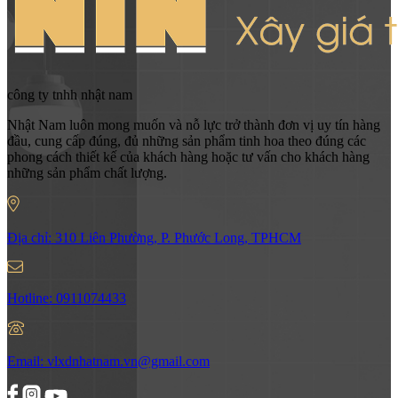
công ty tnhh nhật nam
Nhật Nam luôn mong muốn và nỗ lực trở thành đơn vị uy tín hàng
đầu, cung cấp đúng, đủ những sản phẩm tinh hoa theo đúng các
phong cách thiết kế của khách hàng hoặc tư vấn cho khách hàng
những sản phẩm chất lượng.
Địa chỉ:
310 Liên Phường, P. Phước Long, TPHCM
Hotline:
0911074433
Email:
vlxdnhatnam.vn@gmail.com